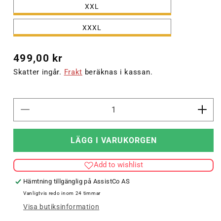
XXL
XXXL
Ordinarie
499,00 kr
pris
Skatter ingår.
Frakt
beräknas i kassan.
Minska
Öka
kvantitet
kvant
för
för
LÄGG I VARUKORGEN
hmlLEAD
hml
2.0
2.0
Add to wishlist
POLO
POL
Hämtning tillgänglig på
AssistCo AS
Vanligtvis redo inom 24 timmar
Visa butiksinformation