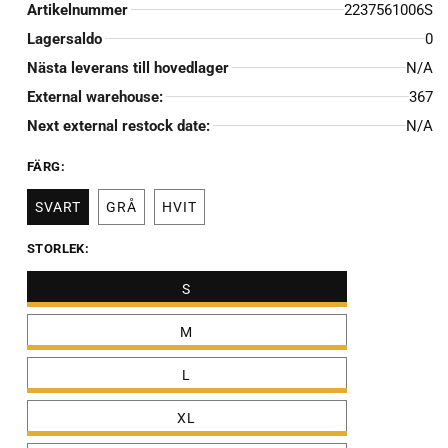
Artikelnummer
2237561006S
Lagersaldo
0
Nästa leverans till hovedlager
N/A
External warehouse:
367
Next external restock date:
N/A
FÄRG:
SVART
GRÅ
HVIT
STORLEK:
S
M
L
XL