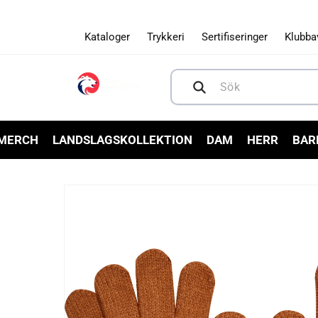
Gå vidare
till
innehåll
Kataloger
Trykkeri
Sertifiseringer
Klubba
Sök
 MERCH
LANDSLAGSKOLLEKTION
DAM
HERR
BAR
Gå vidare till
produktinformation