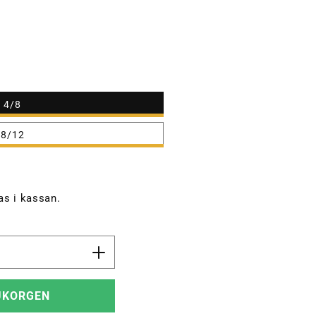
4/8
8/12
s i kassan.
Öka
kvantitet
för
UKORGEN
hmlKVINT