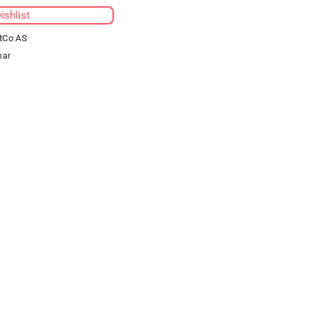
GLOVE
ishlist
tCo AS
mar