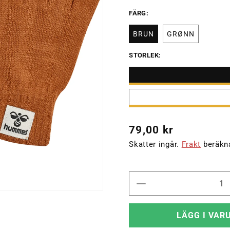
FÄRG:
BRUN
GRØNN
STORLEK:
Ordinarie
79,00 kr
pris
Skatter ingår.
Frakt
beräkna
Minska
kvantitet
för
LÄGG I VAR
hmlKVINT