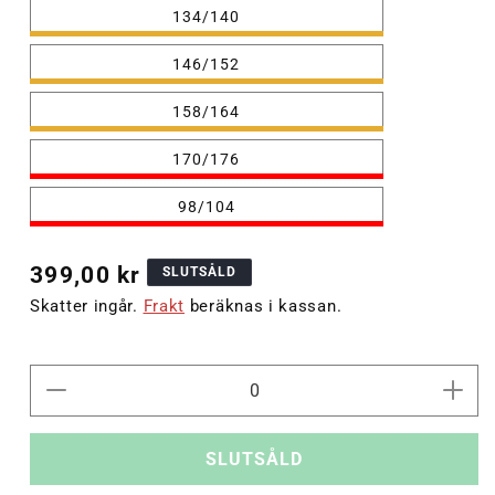
134/140
146/152
158/164
Varianten
170/176
är
slutsåld
eller
Varianten
98/104
inte
är
tillgänglig
slutsåld
eller
inte
Ordinarie
399,00 kr
SLUTSÅLD
tillgänglig
pris
Skatter ingår.
Frakt
beräknas i kassan.
Minska
Öka
kvantitet
kvant
för
för
SLUTSÅLD
hmlJR
hml
LOOSE
LOO