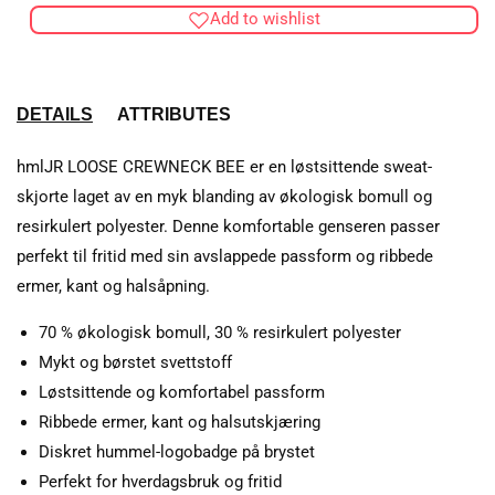
Add to wishlist
CREWNECK
CRE
BEE
BEE
DETAILS
ATTRIBUTES
hmlJR LOOSE CREWNECK BEE er en løstsittende sweat-
skjorte laget av en myk blanding av økologisk bomull og
resirkulert polyester. Denne komfortable genseren passer
perfekt til fritid med sin avslappede passform og ribbede
ermer, kant og halsåpning.
70 % økologisk bomull, 30 % resirkulert polyester
Mykt og børstet svettstoff
Løstsittende og komfortabel passform
Ribbede ermer, kant og halsutskjæring
Diskret hummel-logobadge på brystet
Perfekt for hverdagsbruk og fritid