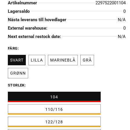
Artikelnummer
2297522001104
Lagersaldo
0
Nästa leverans till hovedlager
N/A
External warehouse:
0
Next external restock date:
N/A
FÄRG:
SVART
LILLA
MARINEBLÅ
GRÅ
GRØNN
Varianten
är
slutsåld
STORLEK:
eller
inte
Varianten
104
tillgänglig
är
slutsåld
eller
110/116
inte
tillgänglig
122/128