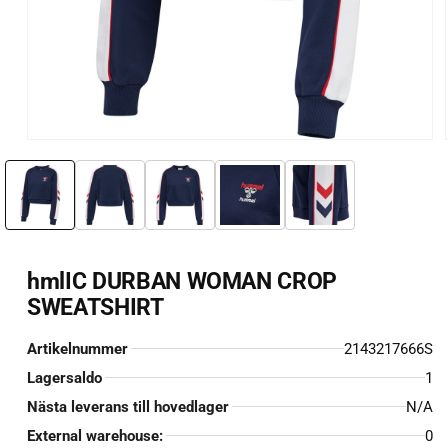
Öppna
mediet
1
i
i
modalfönster
hmlIC DURBAN WOMAN CROP
SWEATSHIRT
Artikelnummer
2143217666S
Lagersaldo
1
Nästa leverans till hovedlager
N/A
External warehouse:
0