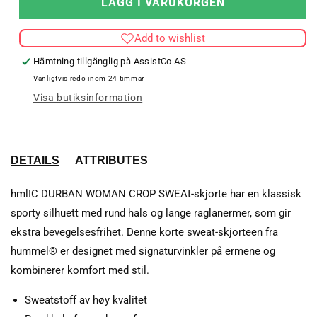
LÄGG I VARUKORGEN
hmlIC
hmlI
DURBAN
DUR
Add to wishlist
WOMAN
WO
CROP
CRO
Hämtning tillgänglig på
AssistCo AS
SWEATSHIRT
SWE
Vanligtvis redo inom 24 timmar
Visa butiksinformation
DETAILS
ATTRIBUTES
hmlIC DURBAN WOMAN CROP SWEAt-skjorte har en klassisk
sporty silhuett med rund hals og lange raglanermer, som gir
ekstra bevegelsesfrihet. Denne korte sweat-skjorteen fra
hummel® er designet med signaturvinkler på ermene og
kombinerer komfort med stil.
Sweatstoff av høy kvalitet