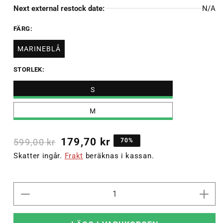
Next external restock date:
N/A
FÄRG:
MARINEBLÅ
STORLEK:
S
M
179,70 kr
599,00 kr
70%
Skatter ingår.
Frakt
beräknas i kassan.
Minska
Öka
kvantitet
kvant
för
för