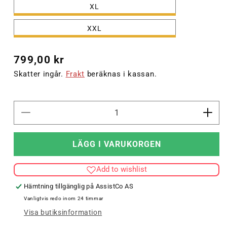
XL
XXL
Ordinarie
799,00 kr
pris
Skatter ingår.
Frakt
beräknas i kassan.
Minska
Öka
kvantitet
kvant
för
för
LÄGG I VARUKORGEN
hmlGO
hml
FLEECE
FLE
Add to wishlist
JACKET
JAC
WOMAN
WO
Hämtning tillgänglig på
AssistCo AS
Vanligtvis redo inom 24 timmar
Visa butiksinformation