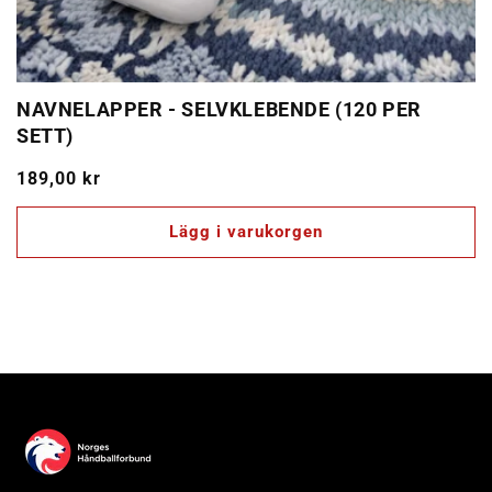
NAVNELAPPER - SELVKLEBENDE (120 PER
SETT)
Ordinarie
189,00 kr
pris
Lägg i varukorgen