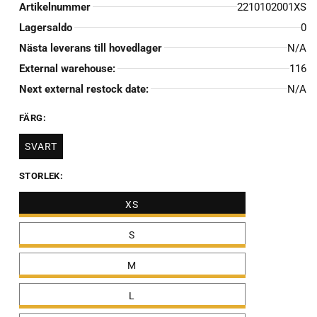
Artikelnummer
2210102001XS
Lagersaldo
0
Nästa leverans till hovedlager
N/A
External warehouse:
116
Next external restock date:
N/A
FÄRG:
SVART
STORLEK:
XS
S
M
L