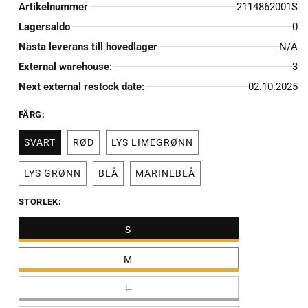
Artikelnummer
2114862001S
Lagersaldo
0
Nästa leverans till hovedlager
N/A
External warehouse:
3
Next external restock date:
02.10.2025
FÄRG:
SVART
RØD
LYS LIMEGRØNN
LYS GRØNN
BLÅ
MARINEBLÅ
STORLEK:
S
M
L