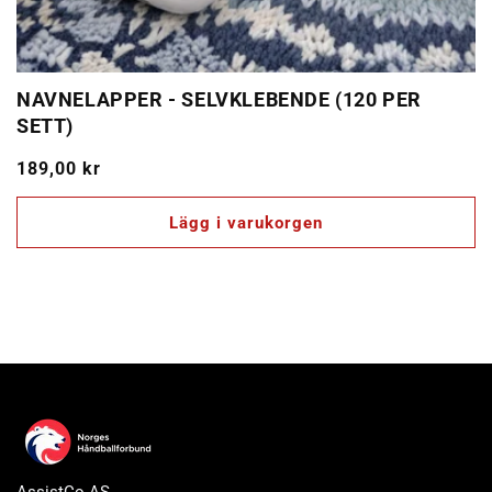
NAVNELAPPER - SELVKLEBENDE (120 PER
SETT)
Ordinarie
189,00 kr
pris
Lägg i varukorgen