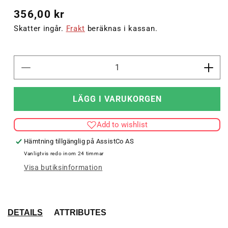
Ordinarie
356,00 kr
pris
Skatter ingår.
Frakt
beräknas i kassan.
Minska
Öka
kvantitet
kvant
för
för
LÄGG I VARUKORGEN
hmlCORE
hml
XK
XK
Add to wishlist
MICRO
MIC
ZIP
ZIP
Hämtning tillgänglig på
AssistCo AS
JACKET
JAC
Vanligtvis redo inom 24 timmar
KIDS
KID
Visa butiksinformation
DETAILS
ATTRIBUTES