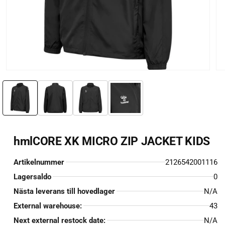
Öppna
Öp
mediet
me
1
2
i
i
modalfönster
mo
hmlCORE XK MICRO ZIP JACKET KIDS
Artikelnummer
2126542001116
Lagersaldo
0
Nästa leverans till hovedlager
N/A
External warehouse:
43
Next external restock date:
N/A