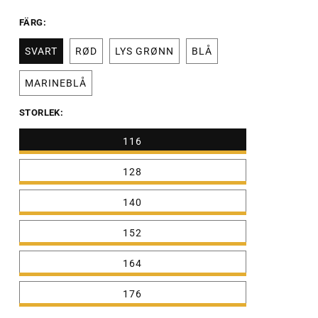
FÄRG:
SVART
RØD
LYS GRØNN
BLÅ
MARINEBLÅ
STORLEK:
116
128
140
152
164
176