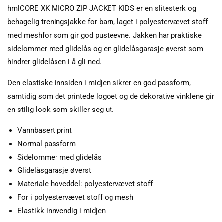
hmlCORE XK MICRO ZIP JACKET KIDS er en slitesterk og
behagelig treningsjakke for barn, laget i polyestervævet stoff
med meshfor som gir god pusteevne. Jakken har praktiske
sidelommer med glidelås og en glidelåsgarasje øverst som
hindrer glidelåsen i å gli ned.
Den elastiske innsiden i midjen sikrer en god passform,
samtidig som det printede logoet og de dekorative vinklene gir
en stilig look som skiller seg ut.
Vannbasert print
Normal passform
Sidelommer med glidelås
Glidelåsgarasje øverst
Materiale hoveddel: polyestervævet stoff
For i polyestervævet stoff og mesh
Elastikk innvendig i midjen