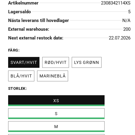
Artikelnummer
2308342114XS
Lagersaldo
5
Nästa leverans till hovedlager
N/A
External warehouse:
200
Next external restock date:
22.07.2026
FÄRG:
SVART/HVIT
RØD/HVIT
LYS GRØNN
BLÅ/HVIT
MARINEBLÅ
STORLEK:
XS
S
M