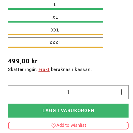
L
XL
XXL
XXXL
Ordinarie
499,00 kr
pris
Skatter ingår.
Frakt
beräknas i kassan.
Minska
Öka
kvantitet
kvant
för
för
LÄGG I VARUKORGEN
hmlCORE
hml
2.0
2.0
Add to wishlist
CREW
CR
NECK
NEC