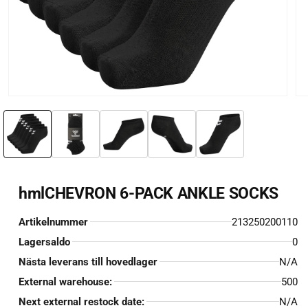
Öppna
Öp
mediet
me
1
2
i
i
modalfönster
mo
hmlCHEVRON 6-PACK ANKLE SOCKS
Artikelnummer
213250200110
Lagersaldo
0
Nästa leverans till hovedlager
N/A
External warehouse:
500
Next external restock date:
N/A