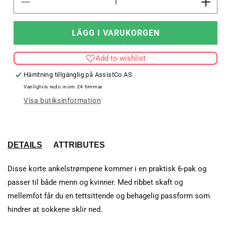
Minska
Öka
kvantitet
kvant
för
för
LÄGG I VARUKORGEN
hmlCHEVRON
hml
6-
6-
Add to wishlist
PACK
PAC
ANKLE
ANK
Hämtning tillgänglig på
AssistCo AS
SOCKS
SOC
Vanligtvis redo inom 24 timmar
Visa butiksinformation
DETAILS
ATTRIBUTES
Disse korte ankelstrømpene kommer i en praktisk 6-pak og
passer til både menn og kvinner. Med ribbet skaft og
mellemfot får du en tettsittende og behagelig passform som
hindrer at sokkene sklir ned.