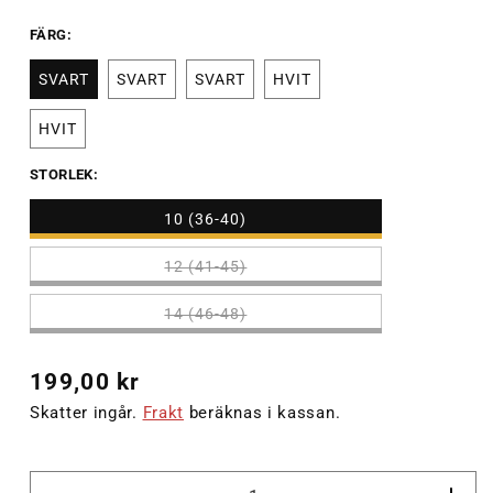
FÄRG:
SVART
SVART
SVART
HVIT
HVIT
STORLEK:
10 (36-40)
12 (41-45)
14 (46-48)
Ordinarie
199,00 kr
pris
Skatter ingår.
Frakt
beräknas i kassan.