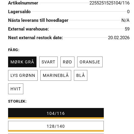
Artikelnummer
2255251525104/116
Lagersaldo
0
Nästa leverans till hovedlager
N/A
External warehouse:
59
Next external restock date:
20.02.2026
FÄRG:
MØRK GRÅ
SVART
RØD
ORANSJE
LYS GRØNN
MARINEBLÅ
BLÅ
HVIT
STORLEK:
104/116
128/140