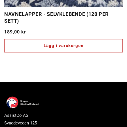
NAVNELAPPER - SELVKLEBENDE (120 PER
SETT)
Ordinarie
189,00 kr
pris
Lägg i varukorgen
AssistCo AS
Svaddevegen 125