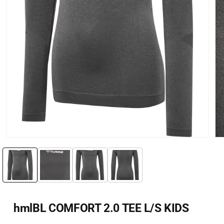
Öppna
Öp
mediet
me
1
2
i
i
modalfönster
mo
hmlBL COMFORT 2.0 TEE L/S KIDS