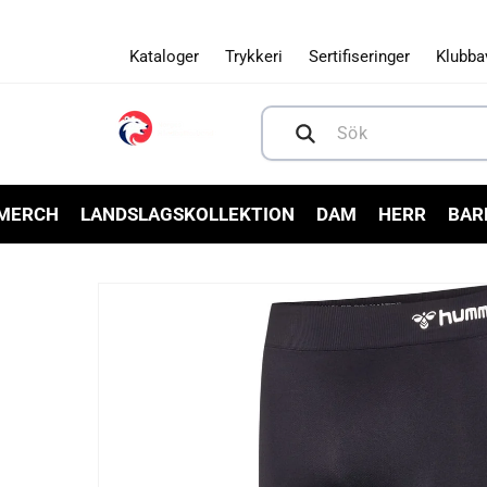
Gå vidare
till
innehåll
Kataloger
Trykkeri
Sertifiseringer
Klubba
Sök
 MERCH
LANDSLAGSKOLLEKTION
DAM
HERR
BAR
Gå vidare till
produktinformation