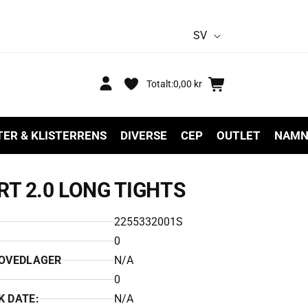
S
SV
p
r
Logga
Varukorg
Totalt:
0,00 kr
in
å
k
TER & KLISTERRENS
DIVERSE
CEP
OUTLET
NAMN
T 2.0 LONG TIGHTS
2255332001S
0
HOVEDLAGER
N/A
0
K DATE:
N/A