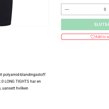
Minska
kvantitet
för
SLUTS
hmlBL
COMFORT
Add to w
2.0
LONG
TIGHTS
rt polyamid-blandingsstoff
2.0 LONG TIGHTS har en
, uansett hvilken