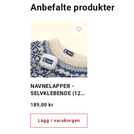
Anbefalte produkter
NAVNELAPPER -
SELVKLEBENDE (120
PER SETT)
Ordinarie
189,00 kr
pris
Lägg i varukorgen