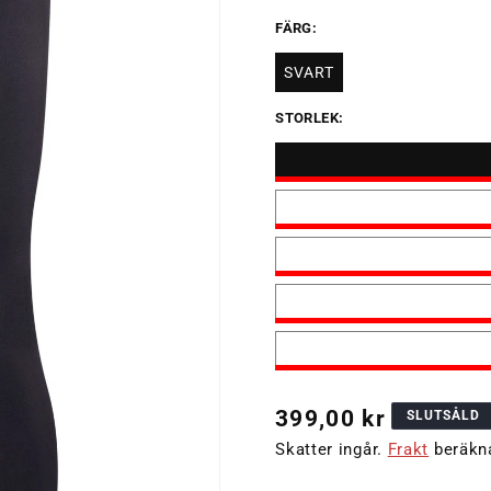
FÄRG:
SVART
Varianten
är
slutsåld
STORLEK:
eller
inte
tillgänglig
Ordinarie
399,00 kr
SLUTSÅLD
pris
Skatter ingår.
Frakt
beräkna