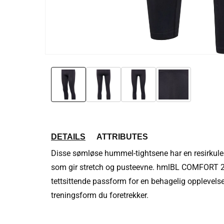
Öppna
mediet
1
i
modalfönster
DETAILS
ATTRIBUTES
Disse sømløse hummel-tightsene har en resirkule
som gir stretch og pusteevne. hmlBL COMFORT 
tettsittende passform for en behagelig opplevelse
treningsform du foretrekker.