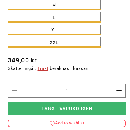
M
L
XL
XXL
Ordinarie
349,00 kr
pris
Skatter ingår.
Frakt
beräknas i kassan.
Minska
Öka
kvantitet
kvant
för
för
LÄGG I VARUKORGEN
hmlAUTHENTIC
hml
PL
PL
Add to wishlist
SHORTS
SHO
WOMAN
WO