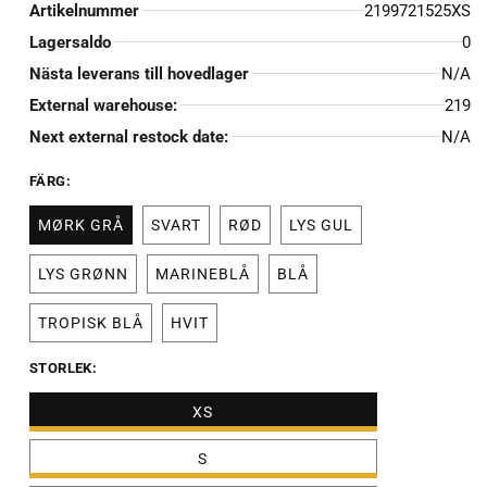
Artikelnummer
2199721525XS
Lagersaldo
0
Nästa leverans till hovedlager
N/A
External warehouse:
219
Next external restock date:
N/A
FÄRG:
MØRK GRÅ
SVART
RØD
LYS GUL
LYS GRØNN
MARINEBLÅ
BLÅ
TROPISK BLÅ
HVIT
STORLEK:
XS
S