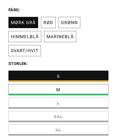
FÄRG:
MØRK GRÅ
RØD
GRØNN
HIMMELBLÅ
MARINEBLÅ
SVART/HVIT
STORLEK:
S
M
L
XXL
XL