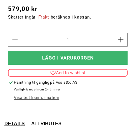
579,00 kr
Skatter ingår.
Frakt
beräknas i kassan.
Minska
Öka
kvantitet
kvant
för
för
LÄGG I VARUKORGEN
hmlAUTHENTIC
hml
HALF
HAL
Add to wishlist
ZIP
ZIP
SWEATSHIRT
SWE
Hämtning tillgänglig på
AssistCo AS
Vanligtvis redo inom 24 timmar
Visa butiksinformation
DETAILS
ATTRIBUTES