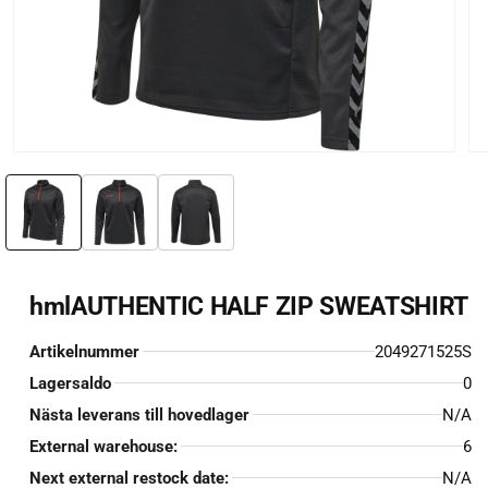
Öppna
Öp
mediet
me
1
2
i
i
modalfönster
mo
hmlAUTHENTIC HALF ZIP SWEATSHIRT
Artikelnummer
2049271525S
Lagersaldo
0
Nästa leverans till hovedlager
N/A
External warehouse:
6
Next external restock date:
N/A