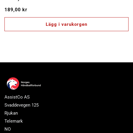
Ordinarie
189,00 kr
pris
Lägg i varukorgen
AssistCo AS
Svaddevegen 125
Rjukan
Telemark
NO