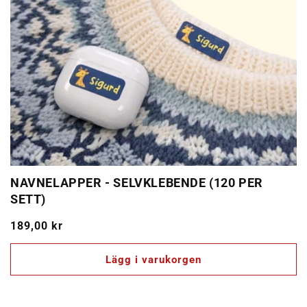
NAVNELAPPER - SELVKLEBENDE (120 PER
SETT)
Ordinarie
189,00 kr
pris
Lägg i varukorgen