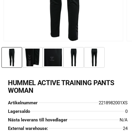
Öppna
Öp
mediet
me
1
2
i
i
modalfönster
mo
HUMMEL ACTIVE TRAINING PANTS
WOMAN
Artikelnummer
2218982001XS
Lagersaldo
0
Nästa leverans till hovedlager
N/A
External warehouse:
24