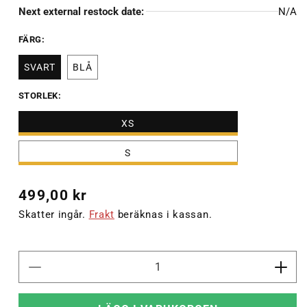
Next external restock date:
N/A
FÄRG:
SVART
BLÅ
STORLEK:
XS
S
Ordinarie
499,00 kr
pris
Skatter ingår.
Frakt
beräknas i kassan.
Minska
Öka
kvantitet
kvant
för
för