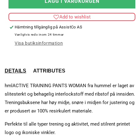
LÄGG I VARUKORGEN
HUMMEL
HUM
ACTIVE
ACT
Add to wishlist
TRAINING
TRA
PANTS
PAN
Hämtning tillgänglig på
AssistCo AS
WOMAN
WO
Vanligtvis redo inom 24 timmar
Visa butiksinformation
DETAILS
ATTRIBUTES
hmlACTIVE TRAINING PANTS WOMAN fra hummel er laget av
slitesterkt og behagelig interlockstoff med ribstof på innsiden.
Treningsbuksene har høy midje, snøre i midjen for justering og
er produsert av 100% resirkulert materiale.
Perfekte til alle typer trening og aktivitet, med stilrent printet
logo og ikoniske vinkler.