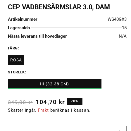
1
CEP VADBENSÄRMSLAR 3.0, DAM
i
modalfönster
Artikelnummer
WS40GX3
Lagersaldo
15
Nästa leverans till hovedlager
N/A
FÄRG:
ROSA
STORLEK:
III (32-38 CM)
104,70 kr
349,00 kr
70%
Skatter ingår.
Frakt
beräknas i kassan.