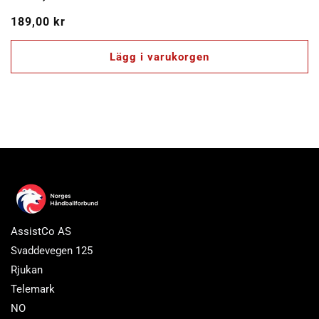
Ordinarie
189,00 kr
pris
Lägg i varukorgen
AssistCo AS
Svaddevegen 125
Rjukan
Telemark
NO