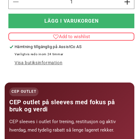
Minska
Öka
kvantitet
kvant
för
för
LÄGG I VARUKORGEN
CEP
CEP
VADBENSÄRMSLAR
VAD
Add to wishlist
3.0,
3.0,
DAM
DAM
Hämtning tillgänglig på
AssistCo AS
Vanligtvis redo inom 24 timmar
Visa butiksinformation
CEP OUTLET
CEP outlet på sleeves med fokus på
bruk og verdi
CEP sleeves i outlet for trening, restitusjon og aktiv
hverdag, med tydelig rabatt så lenge lageret rekker.