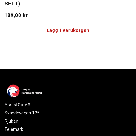
SETT)
Ordinarie
189,00 kr
pris
Lägg i varukorgen
AssistCo AS
Svaddevegen 125
Rjukan
Telemark