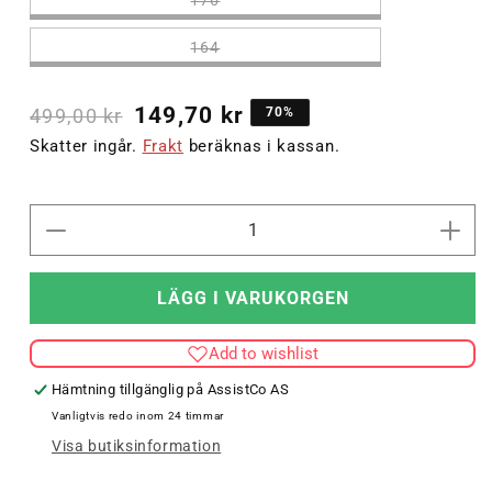
176
164
149,70 kr
499,00 kr
70%
Skatter ingår.
Frakt
beräknas i kassan.
Minska
Öka
kvantitet
kvant
för
för
LÄGG I VARUKORGEN
AUTH.
AUT
CHARGE
CHA
Add to wishlist
KIDS
KID
POLY
POL
Hämtning tillgänglig på
AssistCo AS
ZIP
ZIP
Vanligtvis redo inom 24 timmar
JACKET
JAC
Visa butiksinformation