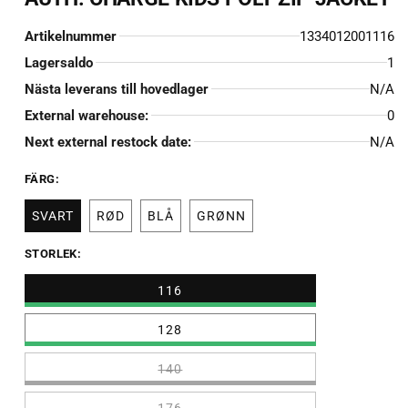
Artikelnummer
1334012001116
Lagersaldo
1
Nästa leverans till hovedlager
N/A
External warehouse:
0
Next external restock date:
N/A
FÄRG:
SVART
RØD
BLÅ
GRØNN
STORLEK:
116
128
140