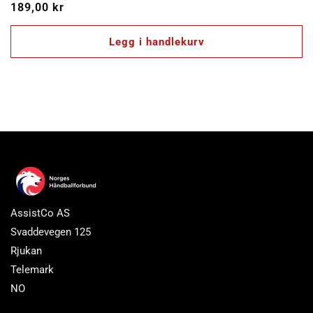
Vanlig
189,00 kr
pris
Legg i handlekurv
AssistCo AS
Svaddevegen 125
Rjukan
Telemark
NO