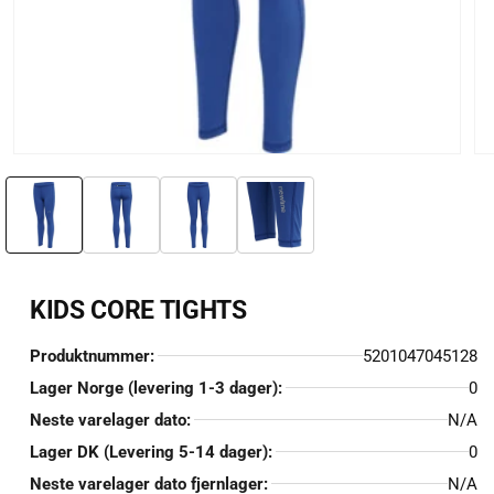
Åpne
Åp
medie
me
1
2
i
i
modal
mo
KIDS CORE TIGHTS
Produktnummer:
5201047045128
Lager Norge (levering 1-3 dager):
0
Neste varelager dato:
N/A
Lager DK (Levering 5-14 dager):
0
Neste varelager dato fjernlager:
N/A