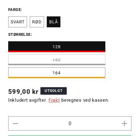
FARGE:
SVART
RØD
BLÅ
STØRRELSE:
Varianten
128
er
utsolgt
eller
152
utilgjengelig
164
Vanlig
599,00 kr
UTSOLGT
pris
Inkludert avgifter.
Frakt
beregnes ved kassen.
Senk
Øk
antallet
antal