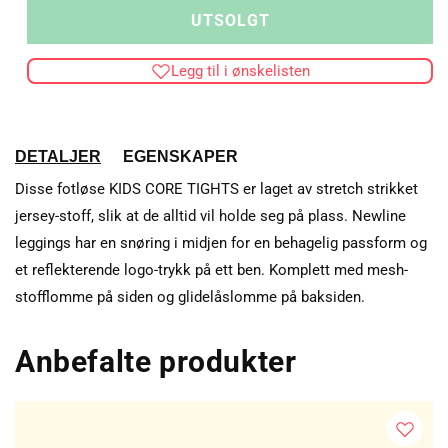
for
for
UTSOLGT
KIDS
KID
CORE
COR
Legg til i ønskelisten
TIGHTS
TIG
DETALJER
EGENSKAPER
Disse fotløse KIDS CORE TIGHTS er laget av stretch strikket
jersey-stoff, slik at de alltid vil holde seg på plass. Newline
leggings har en snøring i midjen for en behagelig passform og
et reflekterende logo-trykk på ett ben. Komplett med mesh-
stofflomme på siden og glidelåslomme på baksiden.
Anbefalte produkter