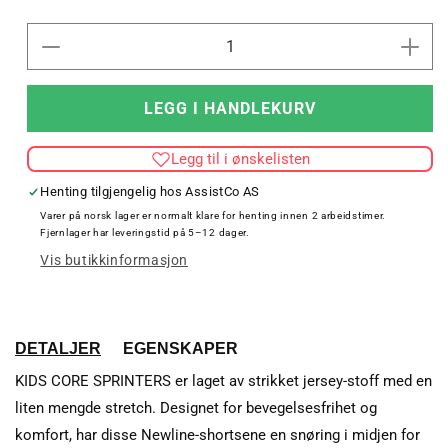
Senk
Øk
antallet
antal
for
for
LEGG I HANDLEKURV
KIDS
KID
CORE
COR
Legg til i ønskelisten
SPRINTERS
SPR
Henting tilgjengelig hos
AssistCo AS
Varer på norsk lager er normalt klare for henting innen 2 arbeidstimer.
Fjernlager har leveringstid på 5–12 dager.
Vis butikkinformasjon
DETALJER
EGENSKAPER
KIDS CORE SPRINTERS er laget av strikket jersey-stoff med en
liten mengde stretch. Designet for bevegelsesfrihet og
komfort, har disse Newline-shortsene en snøring i midjen for