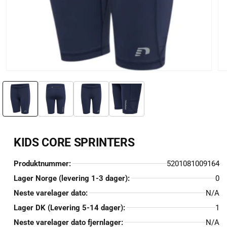
Åpne
Åp
medie
me
1
2
i
i
modal
mo
KIDS CORE SPRINTERS
Produktnummer:
5201081009164
Lager Norge (levering 1-3 dager):
0
Neste varelager dato:
N/A
Lager DK (Levering 5-14 dager):
1
Neste varelager dato fjernlager:
N/A