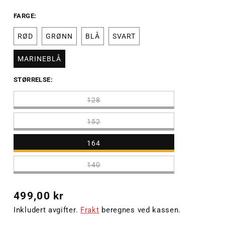
FARGE:
RØD
GRØNN
BLÅ
SVART
MARINEBLÅ
STØRRELSE:
128
152
164
140
Vanlig
499,00 kr
pris
Inkludert avgifter.
Frakt
beregnes ved kassen.